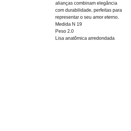
alianças combinam elegância
com durabilidade, perfeitas para
representar o seu amor eterno.
Medida N 19
Peso 2.0
Lisa anatômica arredondada
Sobre Nós
Desde o seu nascimento 
em 2011, Coisas da Faby 
surgiu com a visão de 