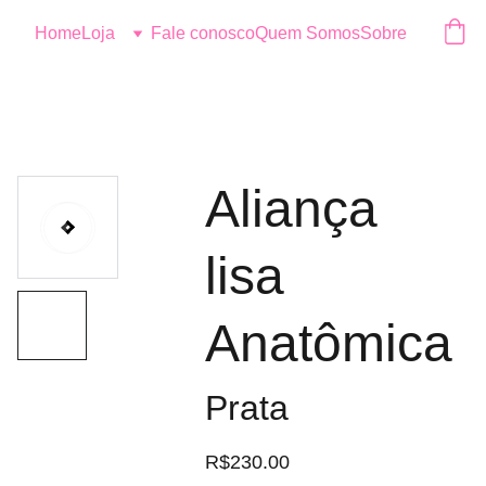
Logo
Home
Loja
Fale conosco
Quem Somos
Sobre
Aliança
lisa
Anatômica
Prata
R$230.00