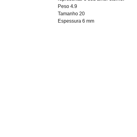
Peso 4.9
Tamanho 20
Espessura 6 mm
Sobre Nós
Desde o seu nascimento 
em 2011, Coisas da Faby 
surgiu com a visão de 
Inscreva-se para
oferecer uma solução 
Promoções exclusivas
única para a crescente 