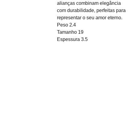
alianças combinam elegância
com durabilidade, perfeitas para
representar o seu amor eterno.
Peso 2.4
Tamanho 19
Espessura 3.5
Sobre Nós
Desde o seu nascimento 
em 2011, Coisas da Faby 
surgiu com a visão de 