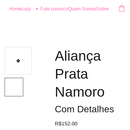
Logo
Home
Loja
Fale conosco
Quem Somos
Sobre
Aliança
Prata
Namoro
Com Detalhes
R$152.00