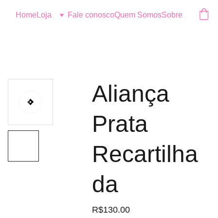
Logo
Home
Loja
Fale conosco
Quem Somos
Sobre
Aliança
Prata
Recartilha
da
R$130.00