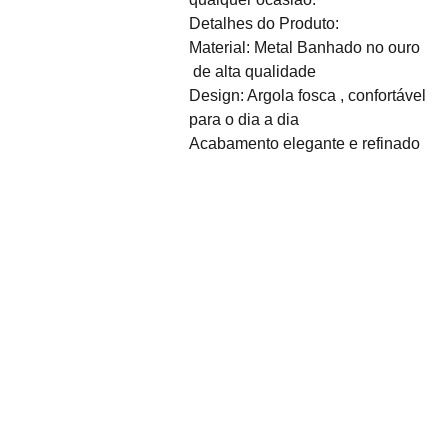
Detalhes do Produto:
Material: Metal Banhado no ouro
de alta qualidade
Design: Argola fosca , confortável
para o dia a dia
Acabamento elegante e refinado
Sobre Nós
Desde o seu nascimento 
em 2011, Coisas da Faby 