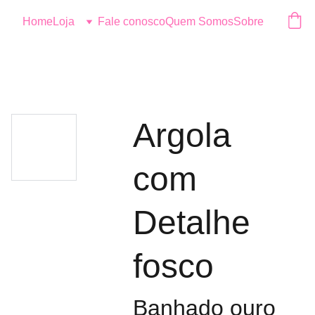
Logo
Home
Loja
Fale conosco
Quem Somos
Sobre
Argola
com
Detalhe
fosco
Banhado ouro