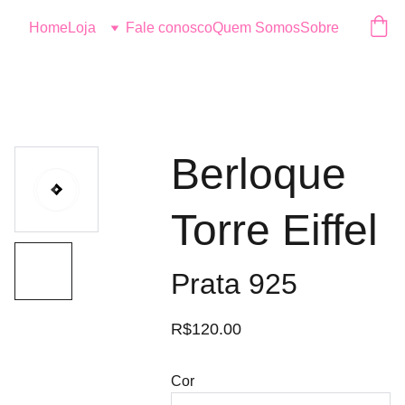
Logo
Home
Loja
Fale conosco
Quem Somos
Sobre
Berloque
Torre Eiffel
Prata 925
R$120.00
Cor