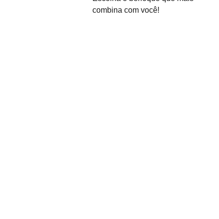
combina com você!
Sobre Nós
Desde o seu nascimento 
em 2011, Coisas da Faby 
surgiu com a visão de 
Inscreva-se para
oferecer uma solução 
Promoções exclusivas
única para a crescente 
necessidade de clientes 
que buscavam uma 