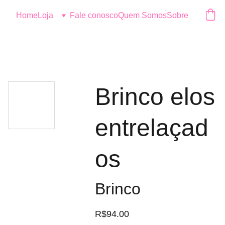
Logo
Home
Loja
Fale conosco
Quem Somos
Sobre
Brinco elos
entrelaçad
os
Brinco
R$94.00