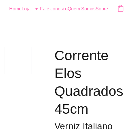
Logo
Home
Loja
Fale conosco
Quem Somos
Sobre
Corrente
Elos
Quadrados
45cm
Verniz Italiano