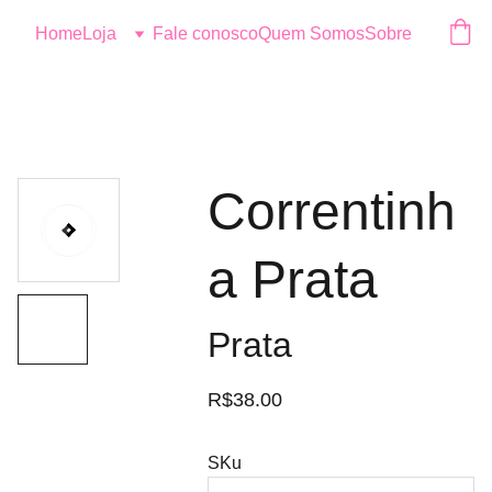
Logo
Home
Loja
Fale conosco
Quem Somos
Sobre
Correntinh
a Prata
Prata
R$38.00
SKu