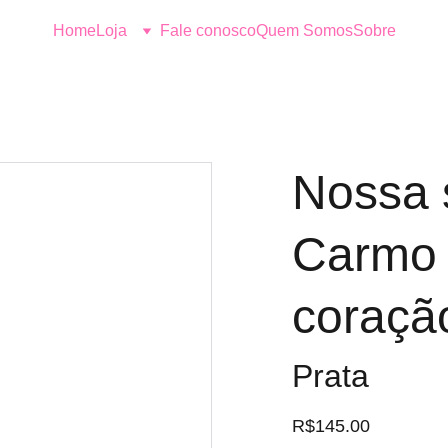
Home
Loja
Fale conosco
Quem Somos
Sobre
Nossa 
Carmo 
coraçã
Prata
R$145.00