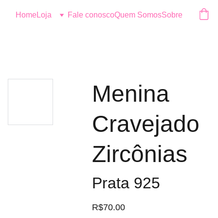
Logo
Home
Loja
Fale conosco
Quem Somos
Sobre
Menina
Cravejado
Zircônias
Prata 925
R$70.00