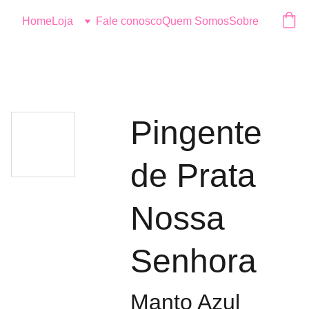
Logo
Home
Loja
Fale conosco
Quem Somos
Sobre
Pingente
de Prata
Nossa
Senhora
Manto Azul