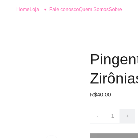
Home
Loja
Fale conosco
Quem Somos
Sobre
Pingen
Zirônia
R$40.00
-
+