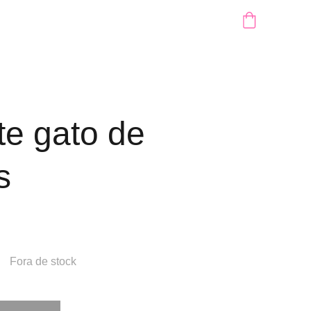
te gato de
s
Fora de stock