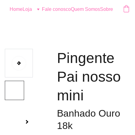
Logo
Home
Loja
Fale conosco
Quem Somos
Sobre
Pingente
Pai nosso
mini
Banhado Ouro
18k