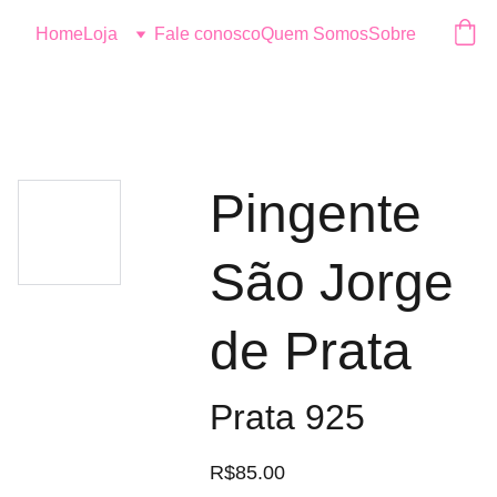
Logo
Home
Loja
Fale conosco
Quem Somos
Sobre
Pingente
São Jorge
de Prata
Prata 925
R$85.00