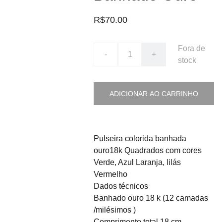
R$70.00
Fora de
-
+
stock
ADICIONAR AO CARRINHO
Pulseira colorida banhada
ouro18k Quadrados com cores
Verde, Azul Laranja, lilás
Vermelho
Dados técnicos
Banhado ouro 18 k (12 camadas
/milésimos )
Comprimento total 18 cm