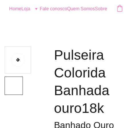
Logo
Home
Loja
Fale conosco
Quem Somos
Sobre
Pulseira
Colorida
Banhada
ouro18k
Banhado Ouro