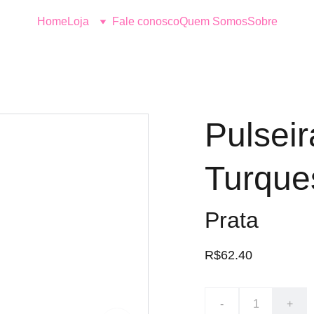
Home
Loja
Fale conosco
Quem Somos
Sobre
Pulseir
Turque
Prata
R$62.40
-
+