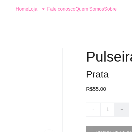
Home
Loja
Fale conosco
Quem Somos
Sobre
Pulsei
Prata
R$55.00
-
+