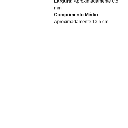
Largura:
Aproximadamente 0,5
mm
Comprimento Médio:
Aproximadamente 13,5 cm
Sobre Nós
Desde o seu nascimento 
em 2011, Coisas da Faby 
surgiu com a visão de 
Inscreva-se para
oferecer uma solução 
Promoções exclusivas
única para a crescente 