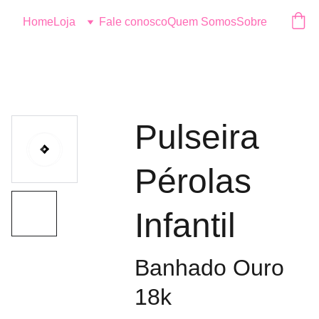
Logo
Home
Loja
Fale conosco
Quem Somos
Sobre
Pulseira
Pérolas
Infantil
Banhado Ouro
18k