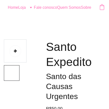
Logo
Home
Loja
Fale conosco
Quem Somos
Sobre
Santo
Expedito
Santo das
Causas
Urgentes
R$50.00